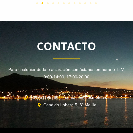
CONTACTO
Para cualquier duda o aclaración contáctanos en horario: L-V:
9:00-14:00, 17:00-20:00
+34951195780
contacto@obsmelilla.es
Candido Lobera 5, 3ª Melilla