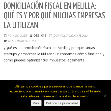
DOMICILIACIÓN FISCAL EN MELILLA:
QUÉ ES Y POR QUÉ MUCHAS EMPRESAS
LA UTILIZAN
MAY 26, 2026
OBS1018
DOMICILIACIÓN
,
MELILLA
NO COMMENTS YET
¿Qué es la domiciliación fiscal en Melilla y por qué tantas
startups y empresas la utilizan? Te contamos cómo funciona y
cómo puedes optimizar tus impuestos legalmente.
Utilizamos cookies para asegurar que damos la mejor
experiencia al usuario en nuestra web. Si sigues utilizando
este sitio asumiremos que estás de acuerdo.
Vale
Política de privacidad
Copyright © 2026.