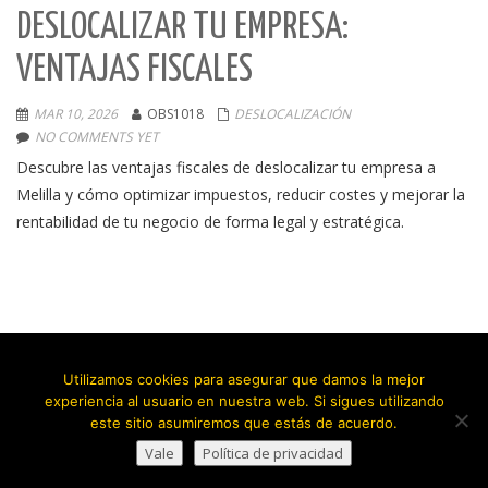
DESLOCALIZAR TU EMPRESA:
VENTAJAS FISCALES
MAR 10, 2026
OBS1018
DESLOCALIZACIÓN
NO COMMENTS YET
Descubre las ventajas fiscales de deslocalizar tu empresa a
Melilla y cómo optimizar impuestos, reducir costes y mejorar la
rentabilidad de tu negocio de forma legal y estratégica.
Utilizamos cookies para asegurar que damos la mejor
experiencia al usuario en nuestra web. Si sigues utilizando
este sitio asumiremos que estás de acuerdo.
Vale
Política de privacidad
Copyright © 2026.