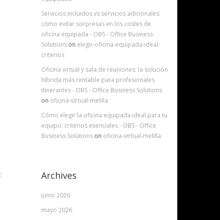
Servicios incluidos vs servicios adicionales:
cómo evitar sorpresas en los costes de
oficina equipada - OBS - Office Business
Solutions
on
elegir-oficina-equipada-ideal-
criterios
Oficina virtual y sala de reuniones: la solución
híbrida más rentable para profesionales
itinerantes - OBS - Office Business Solutions
on
oficina-virtual-melilla
Cómo elegir la oficina equipada ideal para tu
equipo: criterios esenciales - OBS - Office
Business Solutions
on
oficina-virtual-melilla
Archives
:
junio 2026
mayo 2026