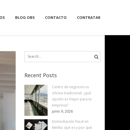
IOS
BLOG OBS
CONTACTO
CONTRATAR
Search
for:
Recent Posts
Centro de negocios vs
oficina tradicional: ¿qué
opción es mejor para tu
empresa?
junio 9, 2026
Domiciliación fiscal en
Melilla: qué es y por qué