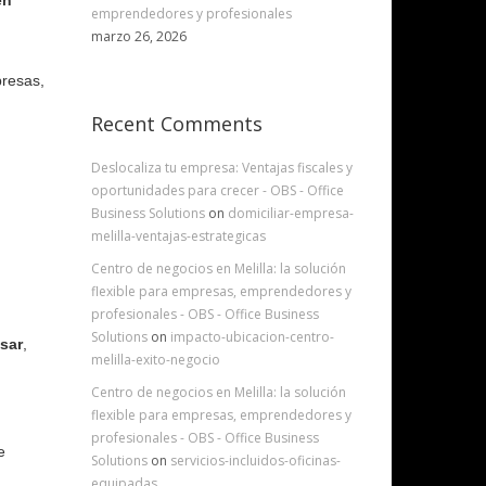
en
emprendedores y profesionales
marzo 26, 2026
presas,
Recent Comments
Deslocaliza tu empresa: Ventajas fiscales y
oportunidades para crecer - OBS - Office
Business Solutions
on
domiciliar-empresa-
melilla-ventajas-estrategicas
Centro de negocios en Melilla: la solución
flexible para empresas, emprendedores y
profesionales - OBS - Office Business
Solutions
on
impacto-ubicacion-centro-
usar
,
melilla-exito-negocio
Centro de negocios en Melilla: la solución
flexible para empresas, emprendedores y
profesionales - OBS - Office Business
e
Solutions
on
servicios-incluidos-oficinas-
equipadas