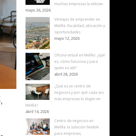
muchas empresas la utilizan
mayo 26, 2026
Ventajas de emprender en
Melilla: fiscalidad, ubicación y
oportunidades
mayo 12, 2026
Oficina virtual en Melilla: ¿qué
es, cómo funciona y para
quién es útil?
abril 28, 2026
¿Qué es un centro de
negocios y por qué cada vez
,
más empresas lo eligen en
Melilla?
abril 14, 2026
Centro de negocios en
Melilla: la solución flexible
para empresas,