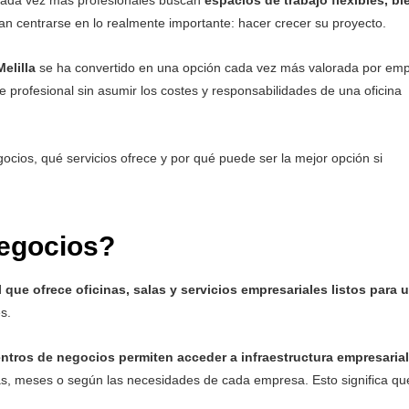
 Cada vez más profesionales buscan
espacios de trabajo flexibles, bi
an centrarse en lo realmente importante: hacer crecer su proyecto.
elilla
se ha convertido en una opción cada vez más valorada por em
rofesional sin asumir los costes y responsabilidades de una oficina
ocios, qué servicios ofrece y por qué puede ser la mejor opción si
negocios?
l que ofrece
oficinas, salas y servicios empresariales listos para 
s.
entros de negocios permiten acceder a
infraestructura empresarial
ías, meses o según las necesidades de cada empresa. Esto significa qu