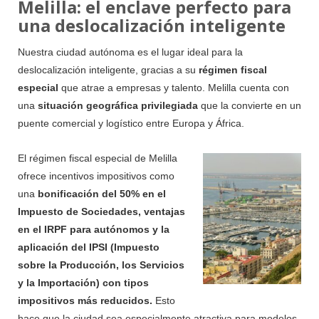
Melilla: el enclave perfecto para
una deslocalización inteligente
Nuestra ciudad autónoma es el lugar ideal para la
deslocalización inteligente, gracias a su
régimen fiscal
especial
que atrae a empresas y talento. Melilla cuenta con
una
situación geográfica privilegiada
que la convierte en un
puente comercial y logístico entre Europa y África.
El régimen fiscal especial de
Melilla
ofrece incentivos impositivos como
una
bonificación del 50% en el
Impuesto de Sociedades, ventajas
en el IRPF para autónomos y la
aplicación del IPSI (Impuesto
sobre la Producción, los Servicios
y la Importación) con tipos
impositivos más reducidos.
Esto
hace que la ciudad sea especialmente atractiva para modelos